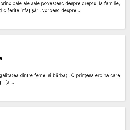
 principale ale sale povestesc despre dreptul la familie,
nd diferite înfățișări, vorbesc despre…
a
alitatea dintre femei și bărbați. O prințesă eroină care
ii (și…