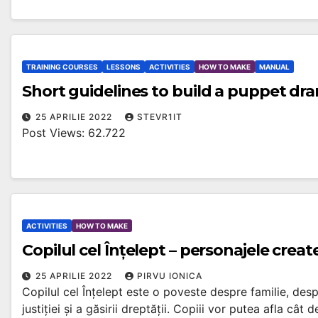
TRAINING COURSES
LESSONS
ACTIVITIES
HOW TO MAKE
MANUAL
Short guidelines to build a puppet dr
25 APRILIE 2022
STEVR1IT
Post Views: 62.722
ACTIVITIES
HOW TO MAKE
Copilul cel Înțelept – personajele crea
25 APRILIE 2022
PIRVU IONICA
Copilul cel Înțelept este o poveste despre familie, desp
justiției și a găsirii dreptății. Copiii vor putea afla cât