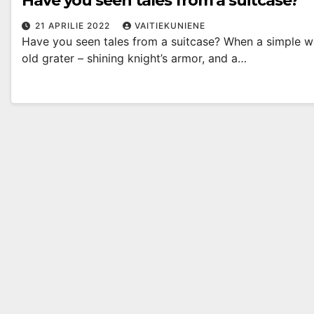
Have you seen tales from a suitcase?
21 APRILIE 2022
VAITIEKUNIENE
Have you seen tales from a suitcase? When a simple woo
old grater – shining knight’s armor, and a…