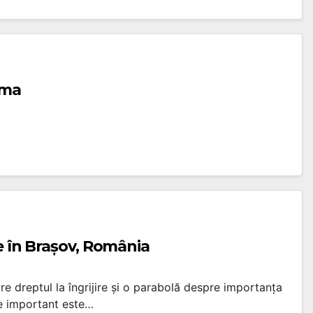
ama
te în Brașov, România
re dreptul la îngrijire și o parabolă despre importanța
 de important este…