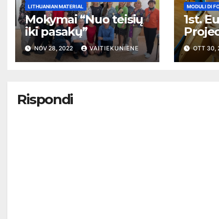
LITHUANIAN MATERIAL
MODULI DI 
Mokymai “Nuo teisių
1st. 
iki pasakų”
Projec
cours
NOV 28, 2022
VAITIEKUNIENE
OTT 30,
Rispondi