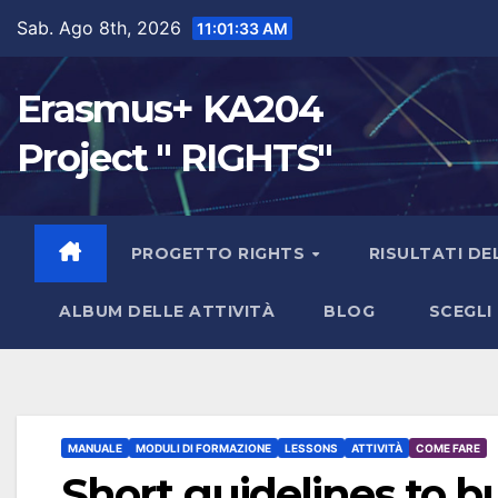
Sab. Ago 8th, 2026
11:01:34 AM
Erasmus+ KA204
Project " RIGHTS"
PROGETTO RIGHTS
RISULTATI D
ALBUM DELLE ATTIVITÀ
BLOG
SCEGLI 
MANUALE
MODULI DI FORMAZIONE
LESSONS
ATTIVITÀ
COME FARE
Short guidelines to b