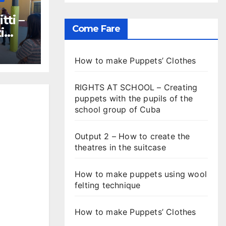
ti –
Come Fare
i
iritti
T
How to make Puppets’ Clothes
RIGHTS AT SCHOOL – Creating
puppets with the pupils of the
school group of Cuba
Output 2 – How to create the
theatres in the suitcase
How to make puppets using wool
felting technique
How to make Puppets’ Clothes