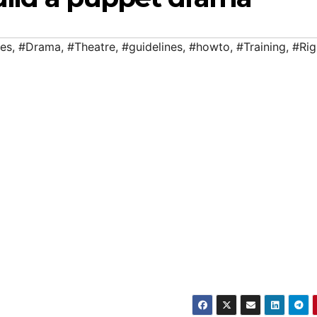
les
,
#Drama
,
#Theatre
,
#guidelines
,
#howto
,
#Training
,
#Rig