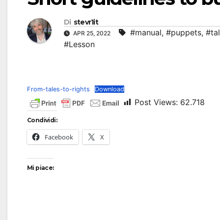
Di
stevr1it
#manual
,
#puppets
,
#ta
APR 25, 2022
#Lesson
From-tales-to-rights
Download
Post Views:
62.718
Condividi:
Facebook
X
Mi piace: