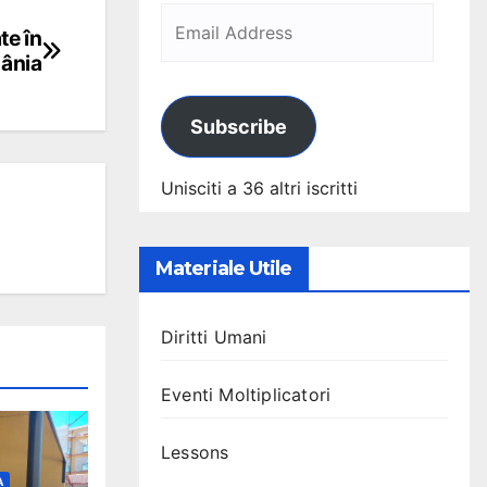
te în
ânia
Subscribe
Unisciti a 36 altri iscritti
Materiale Utile
Diritti Umani
Eventi Moltiplicatori
Lessons
À