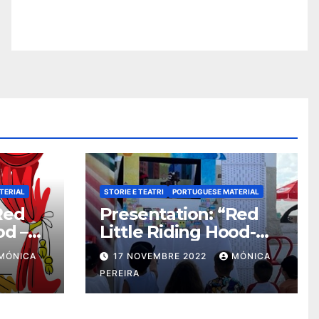
TERIAL
STORIE E TEATRI
PORTUGUESE MATERIAL
Red
Presentation: “Red
od –
Little Riding Hood-
Eco-Friendly “
MÓNICA
17 NOVEMBRE 2022
MÓNICA
dma
PEREIRA