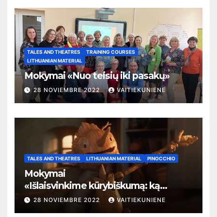
TALES AND THEATRES
TRAINING COURSES
LITHUANIAN MATERIAL
Mokymai «Nuo teisių iki pasakų»
28 NOVIEMBRE 2022
VAITIEKUNIENE
TALES AND THEATRES
LITHUANIAN MATERIAL
PINOCCHIO
Mokymai
«
Išlaisvinkime kūrybiškumą: ką
pasakos kalba apie žmogaus teises»
28 NOVIEMBRE 2022
VAITIEKUNIENE