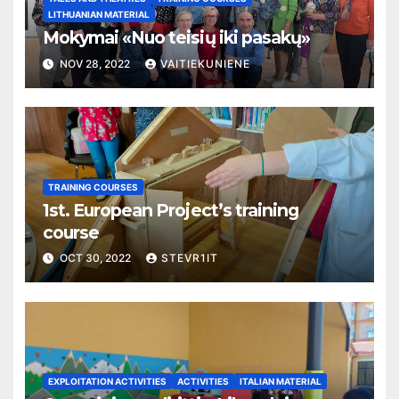
LITHUANIAN MATERIAL
Mokymai «Nuo teisių iki pasakų»
NOV 28, 2022
VAITIEKUNIENE
TRAINING COURSES
1st. European Project’s training
course
OCT 30, 2022
STEVR1IT
EXPLOITATION ACTIVITIES
ACTIVITIES
ITALIAN MATERIAL