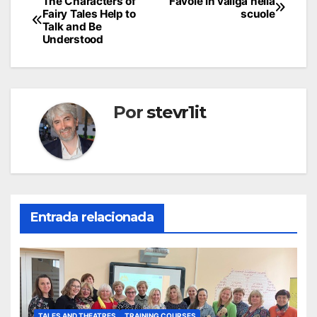
The Characters of
Favole in valiga nella
Fairy Tales Help to
scuole
Talk and Be
Understood
Por
stevr1it
Entrada relacionada
TALES AND THEATRES
TRAINING COURSES